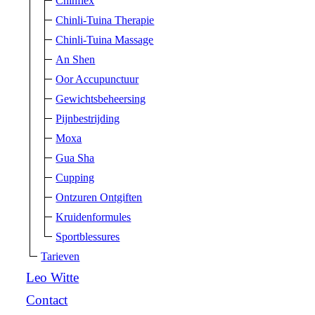
Chinflex
Chinli-Tuina Therapie
Chinli-Tuina Massage
An Shen
Oor Accupunctuur
Gewichtsbeheersing
Pijnbestrijding
Moxa
Gua Sha
Cupping
Ontzuren Ontgiften
Kruidenformules
Sportblessures
Tarieven
Leo Witte
Contact